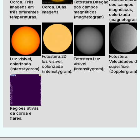
Coroa. Três
Fotostera.Direção
dos campos
imagens em
Coroa. Duas
dos campos
magnéticos,
três diferentes
imagens.
magnéticos
colorizada
temperaturas.
(magnetogram).
(magnetogram).
Fotostera.2D
Fotostera.
Luz visivel,
Fotostera.Luz
luz visivel,
Velocidades da
colorizada
visivel
colorizada
superfície
(intensitygram)
(intensitygram).
(intensitygram).
(Dopplergram).
Regiões ativas
da coroa e
flares.