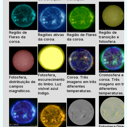
Região de
Região de
Regiões ativas
Região de Flares
Flares da
transição e
da coroa.
da coroa.
coroa.
fotosfera.
Fotosfera,
Cromosfera e
Fotosfera,
Coroa. Três
escurecimento
coroa. Três
distribuição de
imagens em três
do limbo. Luz
imagens em trê
campos
diferentes
visível azul
diferentes
magnéticos.
temperaturas.
índigo.
temperaturas.
Fotostera.Direç